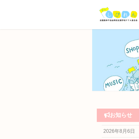
コ
ナ
ン
ビ
テ
ゲ
ン
ー
ツ
シ
へ
ョ
ス
ン
キ
に
ッ
移
プ
動
お知らせ
2026年8月6日