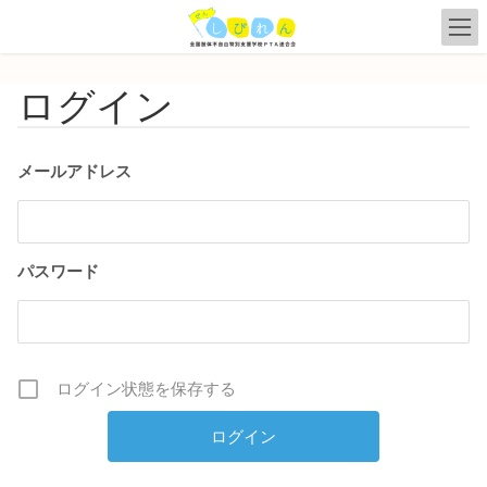
コ
ナ
ン
ビ
テ
ゲ
ン
ー
ログイン
ツ
シ
へ
ョ
ス
ン
キ
に
メールアドレス
ッ
移
プ
動
パスワード
ログイン状態を保存する