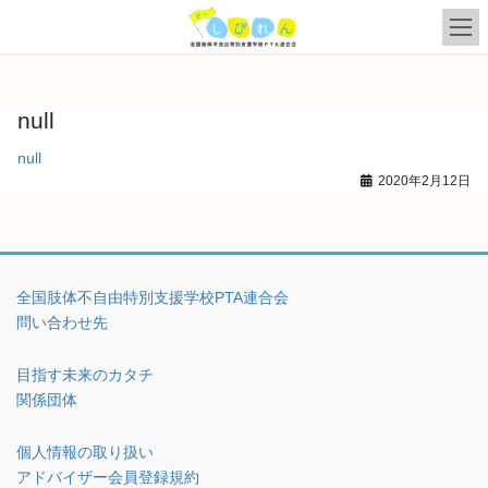
コ
ナ
ン
ビ
テ
ゲ
ン
ー
ツ
シ
null
へ
ョ
ス
ン
null
キ
に
2020年2月12日
ッ
移
プ
動
全国肢体不自由特別支援学校PTA連合会
問い合わせ先
目指す未来のカタチ
関係団体
個人情報の取り扱い
アドバイザー会員登録規約