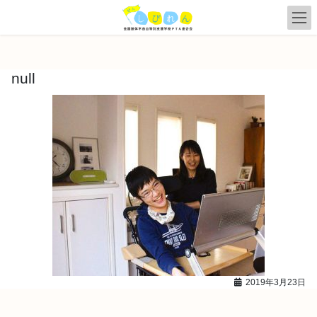
コ
ナ
ン
ビ
テ
ゲ
ン
ー
ツ
シ
null
へ
ョ
ス
ン
キ
に
ッ
移
プ
動
2019年3月23日