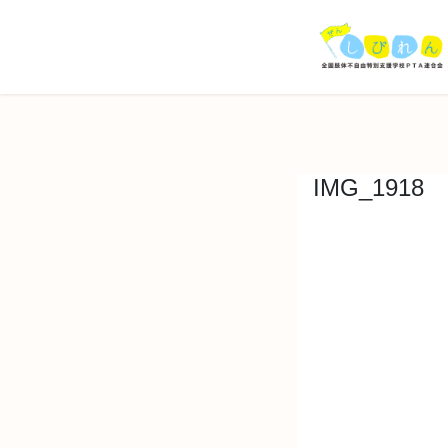
コ
ナ
ン
ビ
テ
ゲ
ン
ー
ツ
シ
へ
ョ
ス
ン
キ
に
IMG_1918
ッ
移
プ
動