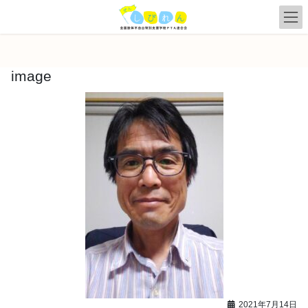
コ
ナ
ン
ビ
テ
ゲ
ン
ー
ツ
シ
image
へ
ョ
ス
ン
キ
に
ッ
移
プ
動
2021年7月14日