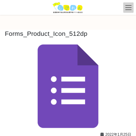
コ
ナ
ン
ビ
テ
ゲ
ン
ー
ツ
シ
Forms_Product_Icon_512dp
へ
ョ
ス
ン
キ
に
ッ
移
プ
動
2022年1月25日