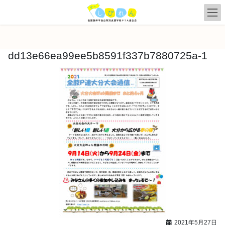
コ
ナ
ン
ビ
テ
ゲ
ン
ー
ツ
シ
dd13e66ea99ee5b8591f337b7880725a-1
へ
ョ
ス
ン
キ
に
ッ
移
プ
動
2021年5月27日