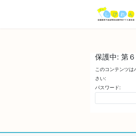
コ
ナ
ン
ビ
テ
ゲ
ン
ー
ツ
シ
へ
ョ
ス
ン
キ
に
保護中: 第
ッ
移
プ
動
このコンテンツは
さい:
パスワード: