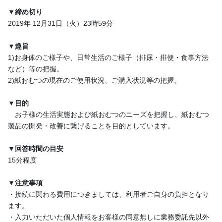
▼締め切り
2019年 12⽉31⽇（火）23時59分
▼趣旨
1)お⾝体のご様⼦や、⽇常⽣活のご様⼦（排尿・排便・⾷事⽅法
など）等の把握。
2)紙おむつの現在のご使⽤状況、ご購⼊状況等の把握。
▼⽬的
お⼦様の⽣活実態および紙おむつのニーズを把握し、紙おむつ
製品の開発・改善に繋げることを⽬的としています。
▼回答時間の⽬安
15分程度
▼注意事項
・接続に関わる費⽤につきましては、利⽤者ご⾃⾝の負担となり
ます。
・⼊⼒いただいた個⼈情報をお客様の同意無しに業務委託先以外