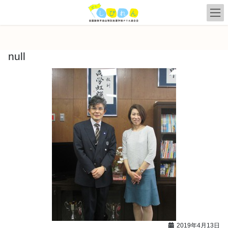
コ
ナ
ン
ビ
テ
ゲ
ン
ー
ツ
シ
null
へ
ョ
ス
ン
キ
に
ッ
移
プ
動
2019年4月13日