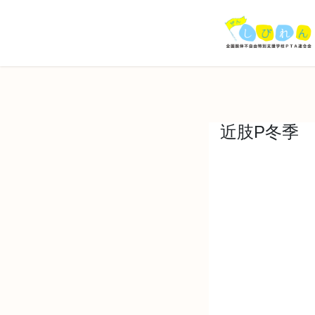
コ
ナ
ン
ビ
テ
ゲ
ン
ー
ツ
シ
へ
ョ
ス
ン
キ
に
近肢P冬季
ッ
移
プ
動