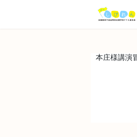
コ
ナ
ン
ビ
テ
ゲ
ン
ー
ツ
シ
へ
ョ
ス
ン
キ
に
本庄様講演
ッ
移
プ
動