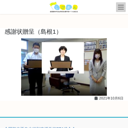
コ
ナ
ン
ビ
テ
ゲ
ン
ー
ツ
シ
感謝状贈呈（島根1）
へ
ョ
ス
ン
キ
に
ッ
移
プ
動
2021年10月6日