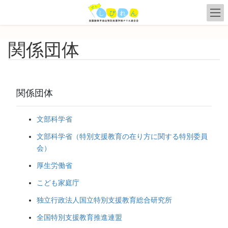
コ
ナ
ン
ビ
テ
ゲ
ン
ー
関係団体
ツ
シ
へ
ョ
ス
ン
キ
に
ッ
移
関係団体
プ
動
文部科学省
文部科学省（特別支援教育の在り方に関する特別委員
会）
厚生労働省
こども家庭庁
独立行政法人国立特別支援教育総合研究所
全国特別支援教育推進連盟