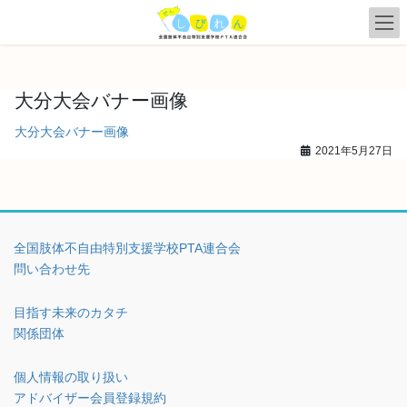
コ
ナ
ン
ビ
テ
ゲ
ン
ー
ツ
シ
大分大会バナー画像
へ
ョ
ス
ン
大分大会バナー画像
キ
に
2021年5月27日
ッ
移
プ
動
全国肢体不自由特別支援学校PTA連合会
問い合わせ先
目指す未来のカタチ
関係団体
個人情報の取り扱い
アドバイザー会員登録規約