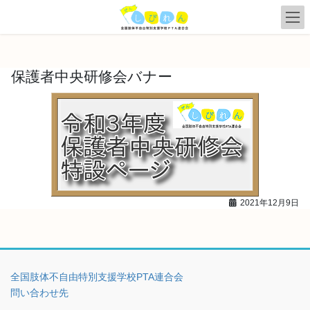
コ
ナ
ン
ビ
テ
ゲ
ン
ー
ツ
シ
保護者中央研修会バナー
へ
ョ
ス
ン
キ
に
ッ
移
プ
動
2021年12月9日
全国肢体不自由特別支援学校PTA連合会
問い合わせ先