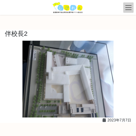
コ
ナ
ン
ビ
テ
ゲ
ン
ー
ツ
シ
伴校長2
へ
ョ
ス
ン
キ
に
ッ
移
プ
動
2023年7月7日