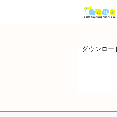
コ
ナ
ン
ビ
テ
ゲ
ン
ー
ツ
シ
へ
ョ
ス
ン
キ
に
ダウンロー
ッ
移
プ
動