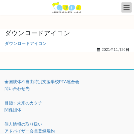
コ
ナ
ン
ビ
テ
ゲ
ン
ー
ツ
シ
ダウンロードアイコン
へ
ョ
ス
ン
ダウンロードアイコン
キ
に
2021年11月26日
ッ
移
プ
動
全国肢体不自由特別支援学校PTA連合会
問い合わせ先
目指す未来のカタチ
関係団体
個人情報の取り扱い
アドバイザー会員登録規約