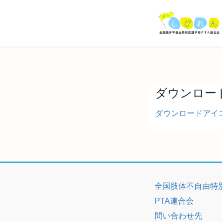
コ
ナ
ン
ビ
テ
ゲ
ン
ー
ツ
シ
へ
ョ
ス
ン
キ
に
ダウンロー
ッ
移
プ
動
ダウンロードアイ
全国肢体不自由特
PTA連合会
問い合わせ先