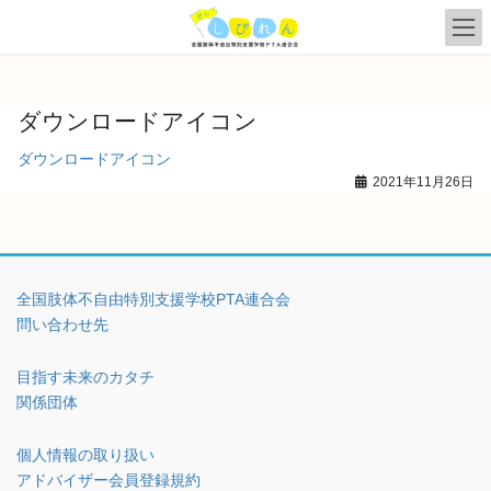
コ
ナ
ン
ビ
テ
ゲ
ン
ー
ツ
シ
ダウンロードアイコン
へ
ョ
ス
ン
ダウンロードアイコン
キ
に
2021年11月26日
ッ
移
プ
動
全国肢体不自由特別支援学校PTA連合会
問い合わせ先
目指す未来のカタチ
関係団体
個人情報の取り扱い
アドバイザー会員登録規約