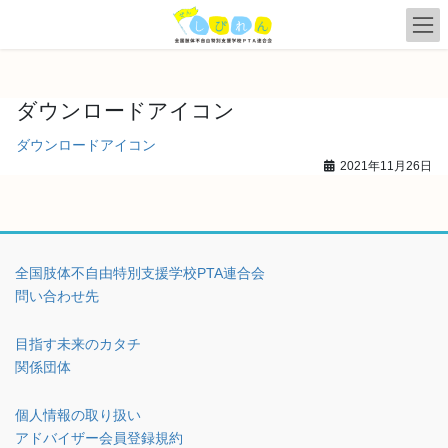
コ
ナ
ン
ビ
テ
ゲ
ン
ー
ツ
シ
ダウンロードアイコン
へ
ョ
ス
ン
ダウンロードアイコン
キ
に
2021年11月26日
ッ
移
プ
動
全国肢体不自由特別支援学校PTA連合会
問い合わせ先
目指す未来のカタチ
関係団体
個人情報の取り扱い
アドバイザー会員登録規約